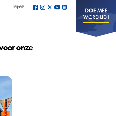
MijnVB
DOE MEE
WORD LID !
t voor onze