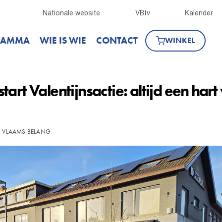
Nationale website
VBtv
Kalender
RAMMA
WIE IS WIE
CONTACT
WINKEL
art Valentijnsactie: altijd een har
@ VLAAMS BELANG