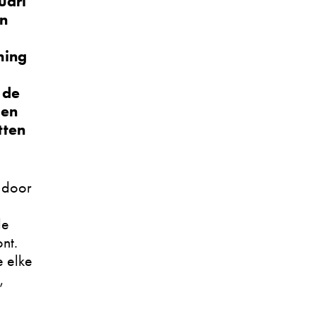
uari
en
ming
,
 de
len
tten
 door
de
nt.
e elke
,