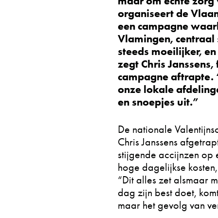
maar om echte zorg 
organiseert de Vlaam
een campagne
waarb
Vlamingen, centraal 
steeds moeilijker, en
zegt Chris Janssens, 
campagne aftrapte.
onze lokale afdeling
en snoepjes uit.”
De nationale Valentij
Chris Janssens afgetra
stijgende accijnzen op
hoge dagelijkse kosten
“Dit alles zet alsmaar 
dag zijn best doet, kom
maar het gevolg van ver